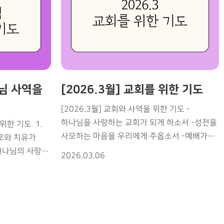
교회 전체가 동일한 영적 귀를 가지고 주님의
음성에 반응 -듣는 데서 끝나지 않고 즉각
 확장되도록
순종하는 공동체가 되게 하소서 -기도중에
의 방향이 더
하늘의 주파수가 맞춰지고, 영적 감각이
살아나도록 -모든 소음이 사라지고 하나님의
록 가정에
뜻만 또렷하게 드러나도록 -참된 회개와 정결의
 흐르게 하소서
역사가 지속적으로 일어나게 하소서 -거룩을
사님 사역을
[2026.3월] 교회를 위한 기도
 은혜와
사모하는 공동체가 되게 하소서 -사랑과 연합이
[2026.3월] 교회와 사역을 위한 기도 -
깊어지고 분열의 틈이 사라지도록 -서로
서 어떠한
하나님을 사랑하는 교회가 되게 하소서 -성전을
위한 기도 1.
세워주고 덮어주는 영적 분위기가 형성되게
는 은혜를
사모하는 마음을 우리에게 주옵소서 -예배가
로와 치유가
하소서 -다음 세대 가운데 강력한 부흥이
살아 있는 교회가 되게 하소서 -성령의 임재가
하나님의 사랑이
일어나게 하소서 -교회가 지역과 열방을 향한
을
2026.03.06
충만한 예배가 되게 하소서 -말씀을 사모하는
 믿음이
사명을 분명히 감당하게 하소서 -이 시대를
하늘의 통찰을
교회가 되게 하소서 -교회 안에 사랑과 연합을
인카운터 말씀
향한 하나님의 메시지를 정확히 선포하게
주옵소서 -서로 격려하고 세워 주는 공동체가
선포되게 하소서
하소서 [사역 일정] 5/9(토), 은혜 족구대회
되게 하소서 -섬김과 헌신이 기쁨이 되는 교회가
게 하소서 -
5/14(목)~17(주일), 창립44주년 기념 감사
 하소서 온
되게 하소서 -교회를 위해 기도하는 성도들이
적 부흥이
부흥회 5/24(주)~27(수), GMI 사랑의 불꽃
위해 중보하도록