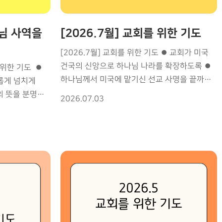
사님 사역을
[2026.7월] 교회를 위한 기도
[2026.7월] 교회를 위한 기도 ⏺ 교회가 미국
건국의 신앙으로 하나님 나라를 확장하도록 ⏺
 위한 기도 ⏺
하나님께서 미국에 맡기신 선교 사명을 끝까지
롭게 넘치게
감당하는 GMI ⏺ 미국의 영적 유산을 이어받아
의 뜻을 분명히
2026.07.03
열방을 품는 교회가 되게 하소서 ⏺ 모든 세대가
다 성령의
연합하여 하나님의 나라를 확장하도록 ⏺ 예수
 하소서 ⏺눈과
그리스도만 높이는 교회 되게 하소서 ⏺ 말씀과
 강건하게
기도로 성령 충만한 교회 되게 하소서 ⏺ 모든
힘으로 채우시고
예배마다 하나님의 임재가 충만하게 임하게
선교 사역 위에
하소서 ⏺ 성도들의 믿음이 흔들리지 않고
소서 ⏺GMI
견고하게 세워지게 하소서 ⏺ 여름
더욱 부흥하게
단기선교팀을 보호하시고 믿음으로 일어서는
을 지혜롭게
세대되도록 ⏺ 교회 구석구석 모든 어둠이
국 글로벌