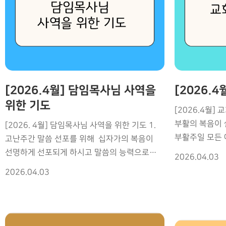
자들에게 치유와
천군천사로 보호하여 주소서. 영적 공격과
교회 부흥성회 (담임 김희영 목사) 8/20(목) OC
말씀과 가르침이
미혹으로부터 강하게 보호받도록. 결정과 사역
차세대 목회자 세미나 8/23(주일)~26(수)
되는 은혜 •모든 세대와 부서가 사랑과 연합으로
위에 하나님의 지혜와 분별력이 있도록. •
GTD 213(남)기 인도
하나 되게 하소서. •각 그룹과 셀 가
6/1(월) GMU 졸업식 가운데 하나님의 은혜와
기도의 불이 살아나게 
기쁨이 충만하도록 ,기도의 자리에서 늘 새 힘을
예배와 말씀을 
공급받도록. • 졸업생들이 열방을 품는 믿음의
영적 리더십 위
[2026.4월] 담임목사님 사역을
[2026.
지도자로 세워지게 하소서. • 6/2(화)~6/4(목)
지혜를 주소서 •평신도 지도자들에게 은혜와
JAMA 중보기도 컨퍼런스 가운데 성령의 강한
위한 기도
[2026.4월]
위로 그리고 평강을 주소서
임재
부활의 복음이
[2026. 4월] 담임목사님 사역을 위한 기도 1.
여시고 영혼 구
•“교회마다 도시마다 부흥의 불길이 타오르게”
부활주일 모든 
고난주간 말씀 선포를 위해 십자가의 복음이
방황하는 성도들
하시고 미국가운데 awakening
부활의 능력이
선명하게 선포되게 하시고 말씀의 능력으로
되게 하소서 •300 특공대 기도용사, 만명의
의 역사가 일어나게하소서. • 강사와 스텝,
2026.04.03
형식이 아닌 실
역사하여 성도들의 심령이 회개와 회복으로
성도, 1,2000 명의 중
참석자들에게 성령의 충만함과 하나됨을 부어
2026.04.03
일어나게 하옵소
나아가도록 2. 영육의 회복과 강건함 -육체의
않고 거룩함과 진
주소서. • 다음 세대와 교회들이 깨어나고
부흥이 임하게 
피로가 속히 회복되도록 -성령 안에서 새 힘과
한국 교회 가운
기도의 군대가 일어나게 하소서. •
성령께서 강하
기쁨이 충만하도록 -주님의 평안과 보호 속에
타오르도록 •전쟁과 혼란 가운데 있는 나라들
6/7(주)~6/10(수) GTD 212 기(여) 가운데
살아나고, 교회
몸과 마음이 강건하도록 3.하나님의 임재와 새
위에 긍휼과 자비를 주
깊은 회복과 치유의 역사 • 참가자들이 예수님을