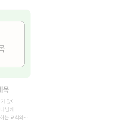
많아지게 하소서 -모든 사역이 하나님 중심이
 -성령의
2기 5/24(주)~ 5/25(월), 목자 수련회
흥과 시대적
되게 하소서 -목회자들에게 지혜와 성령의
-기도와 찬양
능력을 주옵소서 -교역자와 리더들에게 영적
 풀어지게
음교회 집회 .
힘을 주옵소서 -교회 안에 충성된 일꾼들을 세워
롭게 충만하게
 .
주옵소서 -다음 세대가 믿음으로 일어나게
일 말씀이 시대를
원당교회 집회
하소서 -교회를 통해 많은 영혼이 구원받게
서 -성령의
하소서 -교회가 지역 사회의 빛이 되게 하소서 -
되게 하소서
선교의 문을 넓게 열어 주소서 -세계 선교를
1 -하나님의
감당하는 교회가 되게 하소서 -어떤 상황에서도
제목
 모두가 성령
하나님을 의지하는 교회가 되게 하소서 [3월
하소서 6.선교적
자가 앞에
사역] 3/4~ 그레이스 인카운터 3/8~3/11 GTD
의 지혜가 임하게
하나님께
211기 3/16~3/18 선교적 모델교회 목회자
분명히 선포되게
공하는 교회와
컨퍼런스 3/27-29 그레이스 프리덤 3/30~4/4
사명으로
 예배에서
고난주간 특별 새벽 부흥회
에 다시
림을 받게
 한 마음으로