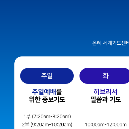
은혜상담국
예배통역부
대학 청년부
은혜 세계기도센터
청지기
GTD
주일
화
주일예배
를
히브리서
위한 중보기도
말씀과 기도
1부 (7:20am-8:20am)
2부 (9:20am-10:20am)
10:00am-12:00pm