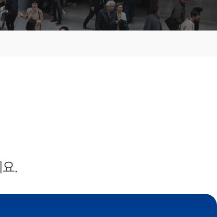
안내
그레이스 인카운터
EWS
중보기도 소개
선교소식지
교육부 갤러리
교회 정관
STETEMENT OF
EDUCATION
GRACE ENCOUNTER
ACH CLASS REGISTER
ABOUT INTERCESSORY
RY PLAYER
MISSION NEWS LETTER
EDUCATION GALLARY
STETEMENT OF FAITH AND 
FAITH AND BY LAW
ONLINE SERVICE
일대일 제자양육
안내
중보기도 갤러리
이트
선교일정안내
행정서비스 안내
행정서비스 안내
교육부 갤러리
DISCIPLESHIP TRAINING
CHEDULE
INTERCESSORY GALLERY
T
MISSION SCHEDULE
ADMIN SERVICE INFO
EDUCATION
ADMIN SERVICE
은사발견 세미나
GALLARY
INFO
중보기도 제목
아시아
국
선교사
BASE FIELD APPROACH
IES
INTERCESSORY PLAYER
ASIA
 MINISTRY
MISSIONARIES
ASIA
부목자 세미나
Y
아프리카
BASE FIELD APPROACH
부
단기선교
IP
AFRICA
MINISTRY
MISSION TRIP
AFRICA
중남미
부
선교보고
LATIN AMERICA
EPORT
YOUNG ADULT
MISSION REPORT
LATIN AMERICA
CIS, 중앙 아시아, 러시아
선교대회
RUSSIA
요.
MISSION CONFERENCE
CE
유럽
RUSSIA
EUROPE
 DIAS
EUROPE