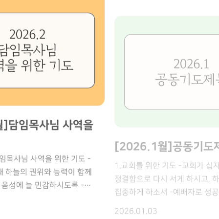
서 3.여호와 라파의 치유와
임하게 하소서 3.금요성령집회
 재림을 사모하며 깨어있도록
목사님을 통해 교회가 더 큰 부
 하소서 상한 마음, 육체의
강력한 임재가 나타나게 하소서 
 ①6/7(주)~6/10(수), GTD
사명으로 나아가도록 [담임목사님 동정] .
관계, 무너진 삶 위에 하나님의
가운데 하늘문이 열려 묶인 것이
②뮤지컬 팀 한국 사역을 위해
5/20(수)~5/22(금), 수원순복
하여 전인적인 회복의 역사가
하소서 -성도들이 성령으로 새
6/26(금), 페루목회자컨퍼런스
5/24(주)~5/27(수), GGL TD #2
서 4.다음 세대와 새가족이
하소서 4.주일 말씀 선포 -주
5/29(금)~5/31(주), 순복음
하소서 모든 세대가 십자가와
향한 하나님의 음성이 되게 하소
깊이 깨닫고 특별히 다음 세대와
기름부으심이 임하여 삶이 변화
아계신 하나님을 인격적으로
5.GTD 211기 (남) 3/8-3/1
 5.교회의 모든 사역이 하나
2월]담임목사님 사역을
[2026.1월]공동기도
은혜가 충만하게 하소서 -참가자
하소서 찬양, 말씀, 기도, 섬김의
충만 받고 주님을 깊이 만나게 
1.교회를 위한 기도 -교회가 십
 하나됨을 주시고, 작은
목회 세미나 (3/16-18) -성령
정결함으로 다시 서게 하시고, 
 담임목사님 사역을 위한 기도 -
나님께서 사용하셔서 풍성한
하소서 -선교적 교회의 비전이 
집중하게 하소서 -예배자로 성
 하늘의 권위와 능력이 함께
 하옵소서 6.전도와 초청을
하소서 -참석한 목회자들이 새 
성도 되게 하시고, 모든 사역이
 음성에 늘 민감하시도록 -
이 일어나게 하소서 성도들의
일어나게 하소서
2026.01.03
흘러나오게 하소서 -말씀과 기도
다 부르심의 기쁨으로 감당하도록
해 복음이 전해지게 하시고,
집중하여, 성령의 실제적인 다스
다 성령의 지혜로 인도받도록 -
 주님을 만나 구원과 삶의
하소서 -담임목사님과 한 비전,
데 주님의 방패로 보호받도록 -
게 하옵소서 [사역 일정]