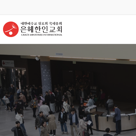
교회안내
인터넷방송
GKCTV
ABOUT GMI
전체영상
환영인사
GREETINGS
ALL VIDEO
담임목사
주일말씀
SENIOR PASTOR
SUNDAY WORSHIP
주일예배
교회 비전
VISION
LIVE WORSHIP
교회 연혁
금요, 부흥집회
HISTORY
SPECIAL WORSHIP
섬기는분 안내
일천번제특별새벽기도회
STAFF
THOUSAND PRAYER