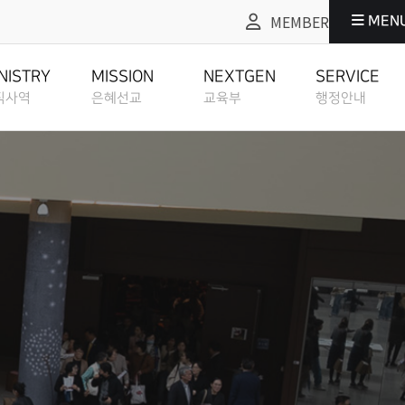
MEMBER
MEN
교
교육부
행정안내
NEXTGEN
SERVICE
NISTRY
MISSION
NEXTGEN
SERVICE
직사역
은혜선교
교육부
행정안내
교육부
행정안내
EDUCATION
ADMIN SERVICE
도
은혜선교
교육부
행정안내
ANIZATION CHART
MISSION
EDUCATION
ADMIN SERVICE
교육부 소개
그레이스워크
ISTORY
ABOUT
GRACEWORK
정교회란
선교역사
교육부 소개
그레이스워크
EDUCATION
E CHURCH
MISSION HISTORY
ABOUT EDUCATION
GRACEWORK
방예약안내
교육부 사역계획
TATUS
BOOKING ROOM
지원
선교현황
교육부 사역계획
방예약안내
EDUCATION PLAN
CH RESOURCES
MISSION STATUS
EDUCATION PLAN
BOOKING ROOM
교회 헌장 & 신조
교육부 선교일정
ETHOD
STATEMENT
성도양육 소개
소개
선교방법
교육부 선교일정
교회 헌장 & 신조
EDUCATION
BASEBALL FIELD APPROACH
IELD APPROACH
MISSION METHOD
EDUCATION MISSION SCHEDULE
STATEMENT
MISSION
교회 내규
SCHEDULE
EWS
성도양육 과정등록
REGULATION
록안내
선교소식
교육부 영상예배 안내
교회 내규
OACH
BASEBALL FIELD APPROACH CLASS REGISTER
MISSION NEWS
EDUCATION ONLINE SERVICE
REGULATION
교육부 영상예배
지
교회 정관