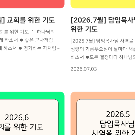
8월] 교회를 위한 기도
[2026.7월] 담임목
위한 기도
 교회를 위한 기도 1. 하나님의
게 하소서 ⏺ 좋은 군사처럼
[2026.7월] 담임목사님 사역을
 하소서 ⏺ 경기하는 자처럼
성령의 기름부으심이 날마다 새
소서 ⏺ 푯대를 향해 끝까지
하소서 ⏺모든 결정마다 하나님
 2.성령 충만과 예배되게
분별하게 하소서 ⏺복음 사역마
2026.07.03
마다 회개와 회복이 일어나게
능력과 말씀의 권세가 나타나게
의 은사와 능력이 나타나게
성대를 온전히 회복시켜 끝까지
의 불이 날마다 더욱 뜨겁게
붙드소서 ⏺육체의 피로를 새 
 세대가 성령으로 하나 되게
건강을 지켜 주소서 ⏺GMI 세계
컨퍼런스, 한여름 성령집회 ⏺ MK
새로운 선교의 문을 활짝 열어 주
령께서 충만히 임하소서 ⏺
은혜교회가 성령의 충만함으로 
에 큰 부흥을 주소서 ⏺
하소서 ⏺7월 국내외 모든 사역
의 불을 부어 주소서 4.교회
준비하고 인도하게 하소서 ⏺미