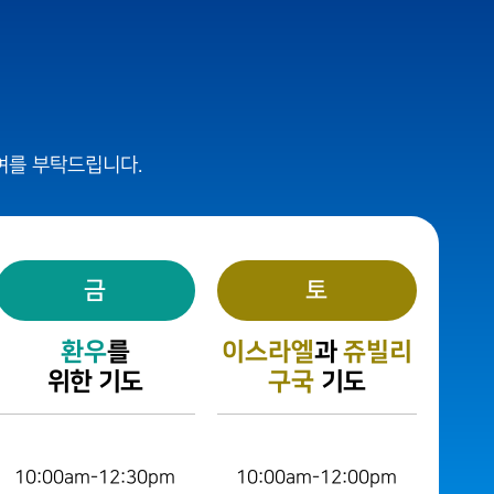
정
여를 부탁드립니다.
금
토
환우
를
이스라엘
과
쥬빌리
위한 기도
구국
기도
10:00am-12:30pm
10:00am-12:00pm