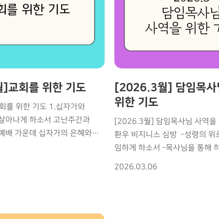
 회복의 은혜를 부으소서 •
민감함을 주옵소서 지나간 사역의 열매가
 풍성하게 하시고 삶이 온전케
보호되고, 새로운 열매로 계속
교회를 향한 하나님의 뜻과 시즌
운데 다시
또렷하게 보이도록 사역을 위한 전략과 길을
하소서. •다음 세대들이
하늘의 지혜로 구체적으로 받으시도
사모하는 세대가 되게 하소서. •
하늘의 평강과 기쁨이 충만하게
에 성령의 권세와 새 힘, 하늘의
4월]교회를 위한 기도
[2026.3월] 담임목
사모님과 가족 모두에게 동일한
강건함을 부어 주옵소서 보이지 않는 영역까지
위한 기도
 교회를 위한 기도 1.십자가와
 •선교와 전도의 문을
하나님의 보호하심으로 둘러 주옵소
 살아나게 하소서 고난주간과
[2026.3월] 담임목사님 사역을 
원의 열매가 풍성하도록 •
공격과 방해도 능히 이기게 하시
예배 가운데 십자가의 은혜와
환우 비지니스 심방 -성령의 위
이 돌아와 예배 중심의 삶이
더하소서 사역 위에 성령의 권능과 하늘의
 선명하게 선포되게 하시고
임하게 하소서 -목사님을 통해 
권위가 더욱 강하게 나타나도록 말씀
제적인 회개와 믿음의 결단이
전해지게 하소서 -환우와 가정의
보자 •세상과 타협하지
준비하실 때마다 깊은 계시와 
2026.03.06
서 2.성령의 강력한 임재와
회복되게 하소서 2. 그레이스 
리를 붙들게 하소서 •미국과
주시도록 선포되는 말씀마다 심령을 깨우는
하소서 모든 집회와 예배 가운데
선포 -말씀이 성령의 능력으로 
데 다시 부흥의 불길이
생명의 능력이 나타나도록 말씀과 성령이 함께
게 역사하사 메마른 심령이
-듣는 심령이 깨어나고 주를 만나
역사하여 변화와 회복이 일어나게
 안에 영적 각석와 부흥의 불이
그룹마다 새 가족이 정착하고 영
소서 •마지막 시대에
교회가 한 마음으로 목사님을 