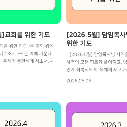
형통하게 하소서 ⏺ 필요한 교회
컨퍼런스를 통해 큰 은혜와 부흥
 순조롭게 진행되고 안전히
⏺충현선교교회 부흥성회에 말
5.교회 부흥과 양육의 부흥을
충만하게 하소서 ⏺담임목사님 
교회 예배마다 은혜가 넘치게
기쁨, 건강과 하나님의 보호를 
족이 잘 정착하여 제자 되게
6월]교회를 위한 기도
[2026.5월] 담임목
사역을 통하여 오직 하나님께만
가 살아나 날마다 구원받게
하소서 [7월 담임목사님 동정] 7
위한 기도
 교회를 위한 기도 •온 교회 위에
 목자와 리더에게 새 힘을 주소서
및 그룹장 모임 7/11(토) 선훈생
•모든 예배 가운데
[2026.5월] 담임목사님 사역
일정] 8/4-7 GMI MK
예배 7/14(화) 복음 통일 컨
 은혜가 충만하게 하소서. •
사역의 모든 피로가 풀어지고, 
9 한여름 성령집회 (강사: 조지훈
말씀인도 7/17(금)-19(주일)
성, 부흥의 역사가 계속 일어나게
있게 회복되도록 육체의 세포까지 새롭게
교역자 및 그룹장 모임
부흥집회
하시고, 하늘의 힘으로 채우시도록 지치지
2026.05.06
씀마다 살아
영적 지속력과 깊은 내적 힘을 
의 역사 •찬양과 기도
날마다 새로워지는 성령의 기름
들이 떠나가게 하소서 •교회가
않게 하소서 기도의 자리에서 주님의 음성이
않고 모든 세대가 넘치게 하소서
더욱 선명히 들리게 하소서 하나님의 마음을
지친 심령이 회복되고 예수와
깊이 깨닫는 영적 친밀함이 날
 자와 연약한
성령의 미세한 인도에도 즉각 