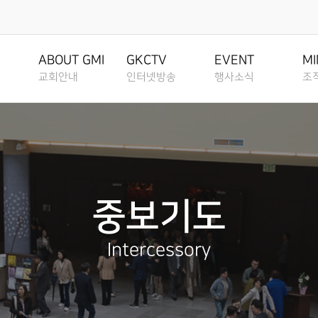
행사소식
조직사역
은혜선
EVENT
MINISTRY
MISSION
ABOUT GMI
GKCTV
EVENT
MI
교회안내
인터넷방송
행사소식
조
공지사항
교회조직도
은혜선교
ANNOUNCEMENT
CHURCH
MISSION
환영인사
전체영상
공지사항
교회조직
ORGANIZATION
CHART
GREETINGS
ALL VIDEO
ANNOUNCEMENT
CHURCH ORG
은혜소식
선교역사
NEWS
MISSION H
그룹, 가정교회란
담임목사
주일말씀
은혜소식
그룹, 가
주보보기
SENIOR PASTOR
SUNDAY WORSHIP
NEWS
GROUP HOUS
GROUP HOUSE
선교현황
CHURCH
BULLETIN
MISSION S
중보기도
교회 비전
주일예배
주보보기
가정교회
가정교회지원
VISION
LIVE WORSHIP
BULLETIN
HOUSE CHUR
그레이스 라이프
선교방법
HOUSE CHURCH
GRACE LIFE
MISSION M
RESOURCES
Intercessory
교회 연혁
금요, 부흥집회
그레이스 라이프
성도양육 
HISTORY
SPECIAL WORSHIP
GRACE LIFE
BASEBALL F
교회행사
선교소식
성도양육 소개
CALENDAR
MISSION N
섬기는분 안내
일천번제특별새벽기도회
교회행사
새가족 등
BASEBALL FIELD
BASEBALL FIELD APPR
APPROACH
STAFF
THOUSAND PRAYER
CALENDAR
NEW FAMILY
선교소식