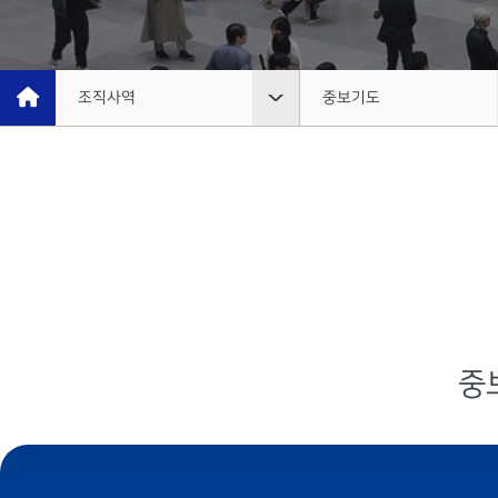
예배시간 안내
성가대찬양
SERVICE INFO
GRACE CHOIR
찬양과경배
연락처 오시는
길
PRAISE & WORSHIP
조직사역
중보기도
CONTACT
특별찬양
교회안내
교회조직도
온라인 헌금
SPECIAL PRAISE
OFFERING
영상광고
인터넷방송
그룹, 가정교회란
GMI NEWS
행사소식
가정교회지원
은혜선교
MISSION
조직사역
성도양육 소개
은혜스토리
GRACE STORY
중
은혜선교
새가족 등록안내
은혜로새롭게
GRACE TESTIMONY
교육부
중보기도
행정안내
지저스 라이트