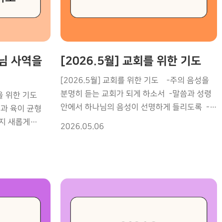
떠나가고 더욱 거룩하도록 ⏺ 새가족이 잘
이 있게 하소서
정착하여 믿음의 가족 되게 하소서 ⏺ 목자와
씀의 능력이
리더들이 사랑과 충성으로 섬기게 하소서 ⏺
가정에 평안과
중보기도의 불이 꺼지지 않고 계속 타오르게
주소서 ⏺모든
하소서 ⏺ 성도들이 나태해지지 않고 성령 불의
사님 사역을
[2026.5월] 교회를 위한 기도
 영광을 돌리게
역사로 날마다 충만하도록 ⏺ 낙심한 영혼들이
/7(화) 교역자
[2026.5월] 교회를 위한 기도 -주의 음성을
다시 믿음으로 일어나게 하소서 ⏺ 환우들에게
 16기 환영
분명히 듣는 교회가 되게 하소서 -말씀과 성령
을 위한 기도
치유와 회복의 은혜를 부어 주소서 ⏺ 전도와
퍼런스 저녁집회
안에서 하나님의 음성이 선명하게 들리도록 -
영과 육이 균형
선교의 문을 활짝 열어 주소서 [7월 교회 사역
 충현선교교회
사단이 주는 혼란 거짓된 속임의 소리가 완전히
일정] 7/7-10 체코 TD (EM) 7/11(토) 16기
2026.05.06
차단되도록 -영을 흐리게 하는 모든 미혹과
 않는
선훈생 환영예배 7/14-17 글로벌 복음통일
왜곡된 음성이 끊어지도록 -인간적인 생각과
부어 주시도록
집회 7/17-20 대학부 수련회 7/30-8/2
감정에서 나오는 소리가 잠잠하도록 -자기
부으심이 끊이지
중고등부 수련회
중심적인 판단과 고집이 십자가 앞에
무너지도록 -두려움과 불안, 정죄와 혼란을
주는 음성은 떠나가게 하소서 -오직 평안과
마다 깊어지도록
확신을 주시는 주님의 음성만 남게 하소서 -
반응하는 영적