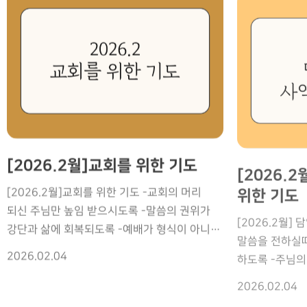
일어나게 하옵소
기름부음 -사역의 은혜가 깊은 영적 충만으로
교회가 주님의
인격적으로 만나고 삶이 변화되게 하소서. •
회복이 나타나게
이어지도록 -말씀과 기도 가운데 성령의
[교회 사역 일정]
목사님의 말씀과 기도를 통해 성령의 불이 계속
질병, 깨어진 
기름부음이 넘치도록 -담임목사님을 통해
212 기(여) 
타오르게 하소서. • 교회와 다음 세대, 열방
치유의 손이 임
하나님의 마음과 비전이 나타나도록 4.사역의
③6/23(화)~
가운데 선교와 중보의 문이 열리게 하소서. •
나타나게 하옵소
보호와 영적 승리 -모든 일정 가운데 하나님의
모든 사역 가운데 하나님 홀로 영광 받아
복음을 붙들게 
보호가 함께 하도록 -어떤 영적 공격도 틈타지
주소서. • 끝까지 사명을 잘 감당하도록 은혜와
부활의 복음을 
못하도록 -사역을 통해 많은 교회와 목회자가
능력을 더하여 주소서. • 바쁜 일정 속에도
새가족들이 살
세워지도록 5.세계선교 마무리를 위한 GMI
주님의 음성을 더 선명히 분별하시도록 • 모든
만나게 하옵소서
[2026.2월]교회를 위한 기도
[2026.
사역 -GMI 를 통해 세계선교의 사명이 힘 있게
이들에게 소망을 전하고 축복의 통로가
되어 열매 맺게 
이루어지도록 -열방의 교회와 선교사들이 복음
위한 기도
되시도록 • GMI 교회 성전 이전건이 순조롭게
[2026.2월]교회를 위한 기도 -교회의 머리
모든 사역 위에
전파에 충성하도록 -복음이 전해지지 않은
해결되도록 [담임목사님 동정]
되신 주님만 높임 받으시도록 -말씀의 권위가
[2026.2월]
섬김까지도 하
지역에 선교의 문이 열리도록 [담임목사님
①.5/29(금)~5/31(주), 순복음원당교회 집회
강단과 삶에 회복되도록 -예배가 형식이 아니라
말씀을 전하실때
열매로 이어지게
동정] 3/30-4/4 고난주간 특별새벽부흥회 인도
②.6/1(월), GMU 졸업식 ③.6/2(화)~6/4(목),
임재가 되도록 -성령의 기름부으심이 모든 사역
하도록 -주님의
통해 영혼 구원
4/1(수)부목자 세미나 종강 4/4 (토) 침례식
2026.02.04
JAMA 중보기도 컨퍼런스 “교회마다 도시마다
위에 있도록 -담임목사님에게 지혜와 분별과 새
사역의 무게보
입술과 삶을 통
4/13-16 MEGL 16기 4/19(주일) 스웨덴
2026.02.04
부흥의 불길이 타오르게” ④.6/7(주)~6/10(수),
힘 주시도록 -모든 교역자가 항상 깨어 준비된
-중요한 결정마
초청된 영혼들이
은혜교회 임직예배 4/29(수) 지도자 자질론
GTD212기(여) (5) 6/11(목) 교역자 및 그룹장
사역자가 되도록 -교회 리더쉽 위에 하나됨과
영적 전쟁 가운
변화가 일어나