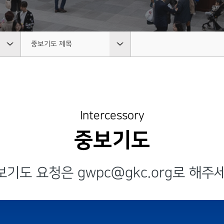
MISSION N
새가족 등록안내
예배시간 안내
성가대찬양
중보기도
LETTER
BASEBALL FIELD APPRO
SERVICE INFO
GRACE CHOIR
INTERCESSO
NEW FAMILY
선교일정
연락처 오시는 길
찬양과경배
중보기도
지저스 라
중보기도 제목
MISSION S
CONTACT
PRAISE & WORSHIP
GRACE ENCOUNTER
JESUS' LIGH
INTERCESSORY
PLAYER
ABOUT INTERCESSORY
선교사
온라인 헌금
특별찬양
은혜상담
중보기도 소개
MISSIONAR
지저스 라이트
OFFERING
SPECIAL PRAISE
COUNSELING
DISCIPLESHIP TRAINING
JESUS' LIGHT
INTERCESSORY GALLER
단기선교
중보기도 갤러리
영상광고
예배통역
MISSION TR
은혜상담국
GMI NEWS
TRANSLATE 
Intercessory
BASE FIELD APPROACH
COUNSELING
중보기도 제목
선교보고
INTERCESSORY PLAYER
MINISTRY
은혜선교
대학 청년
중보기도
MISSION R
MISSION
COLLEGE & 
예배통역부
BASE FIELD APPROACH
선교대회
TRANSLATE
은혜스토리
청지기
MINISTRY
MISSION
보기도 요청은 gwpc@gkc.org로 해주세
GRACE STORY
STEWARDS
CONFEREN
대학 청년부
은혜로새롭게
GTD
COLLEGE & YOUNG
GRACE TESTIMONY
GRACE TRES
ADULT
청지기