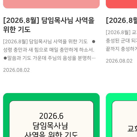
[2026.8월] 담임목사님 사역을
[2026.
위한 기도
[2026.8월]
충성된 군대 되
[2026.8월] 담임목사님 사역을 위한 기도 ⏺
끝까지 충성하게
성령 충만과 새 힘으로 매일 충만하게 하소서.
법대로 살게 하
⏺말씀과 기도 가운데 주님의 음성을 분명히
2026.08.02
달려가게 하소서
듣게 하소서. ⏺영육의 강건함과 건강을 날마다
2026.08.02
하소서 ⏺ 말씀
지켜 주소서. ⏺성령의 기름부음이 모든 사역
하소서 ⏺ 성령
위에 충만하게 하소서. ⏺지혜와 분별력으로
하소서 ⏺ 기도
교회를 바르게 이끌게 하소서. ⏺KWMF
하소서 ⏺ 모든
취임예배 설교에 성령의 권능을 부어 주소서. ⏺
하소서 3.MK 
세계 선교사들에게 새 비전과 용기를 전하게
컨퍼런스에 성
하소서. ⏺모든 순서 가운데 하나님만 영광 받게
한여름 성령집회
하소서. ⏺OC 차세대 목회자들에게 성령의
다음세대에 성령
불을 전하게 하소서. ⏺목회자들이 사명을