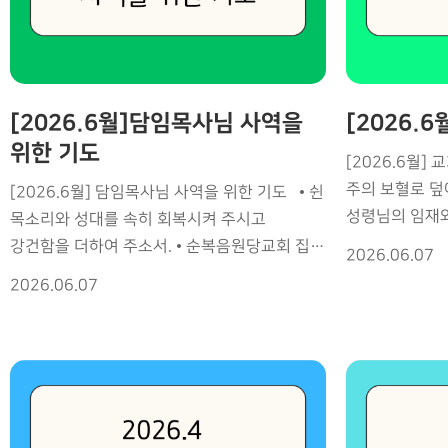
시설 , 공사 
새롭게 붙들게 하소서. ⏺세미나를 통해 건강한
시설과 공사가
목회와 부흥이 일어나게 하소서. ⏺MK 들에게
마치게 하소서 
하나님의 사랑과 비전을 심어 주소서. ⏺상처
주소서 ⏺ 가정
입은 MK 들이 회복되고 치유되게 하소서. ⏺
하소서 ⏺ 새가
[2026.6월]담임목사님 사역을
[2026.
다음세대 선교 지도자들이 세워지게 하소서. ⏺
하소서 ⏺ 전도
예수인교회 부흥성회에 성령의 강한 역사가
위한 기도
[2026.6월]
하소서 ⏺ 모든
나타나게 하소서. ⏺말씀을 통해 교회와
주의 보혈로 덮어주소서. 
[2026.6월] 담임목사님 사역을 위한 기도 • 쉰
[8월 교회 사역 
성도들이 새롭게 변화되게 하소서. ⏺
성령님의 임재와
목소리와 성대를 속히 회복시켜 주시고
컨퍼런스 8/6-
담임목사님께 성령의 능력과 담대함을 더하여
회개와 영적 각
강건함을 더하여 주소서. • 순복음원당교회 집회
목사) 8/11 
주소서. ⏺GTD 213 기 참가자들이 예수님을
2026.06.07
하소서. •성도들이 성령충만한 삶을 살며 말씀과
가운데 성령의 강한 기름부으심이 임하도록
깊이 만나게 하소서. ⏺모든 팀원에게 사랑과
2026.06.07
기도로 깨어 있도록 •선포되는 말
영적 보호와 기름부으심 • 선포되는 말씀마다
하나 됨을 허락하소서. ⏺모든 일정이 은혜
움직이는 능력과 변화
회개와 치유와 부흥의 역사가 나타나게 하소서.
가운데 안전하게 진행되게 하소서. [담임목사님
가운데 어둠의 영
성령의 기름부으심이 날마다 새롭게 임하도록. •
동정] 8/1(토) KWMF 세계한인 선교사 협의회
고령화가 되지 
계속되는 사역과 이동 가운데 새 힘을 부어
취임예배 설교 8/3(월) OC 차세대 목회자 초청
•상한 마음과 
주소서. 계시의 영이 충만하고 하나님의 심장이
영적 대각성 새벽기도회 말씀인도 8/4(화) MK
복음으로 충만하도록 •병든
부어지도록 • 모든 일정과 이동 가운데
컨퍼런스 말씀 인도 8/12(수)~14(금) 예수인