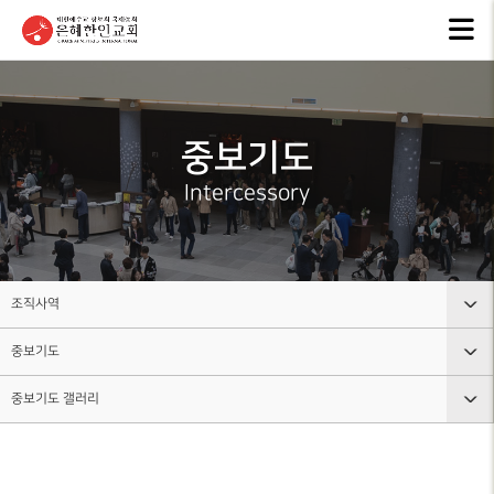
교회안내
인터넷방송
행
GKCTV
EVEN
ABOUT GMI
전체영상
공지
중보기도
환영인사
ANNO
GREETINGS
ALL VIDEO
Intercessory
은혜
담임목사
주일말씀
NEW
SENIOR
SUNDAY WORSHIP
PASTOR
주보
주일예배
BULL
교회 비전
조직사역
LIVE WORSHIP
VISION
그레
중보기도
교회안내
금요, 부흥집회
라이
교회 연혁
SPECIAL WORSHIP
GRACE
HISTORY
중보기도 갤러리
인터넷방송
교회조직도
일천번제특별새벽기도회
교회
섬기는분
행사소식
그룹, 가정교회란
CALE
중보기도 소개
안내
THOUSAND PRAYER
STAFF
조직사역