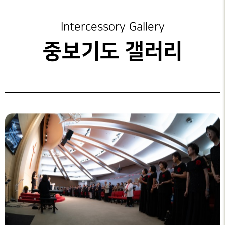
성가대찬양
가정교회지원
중보기도 갤러리
예배시간
GRACE CHOIR
안내
은혜선교
성도양육 소개
중보기도 제목
Intercessory Gallery
찬양과경배
SERVICE
INFO
교육부
새가족 등록안내
중보기도 갤러리
PRAISE & WORSHIP
연락처
특별찬양
행정안내
중보기도
오시는 길
SPECIAL PRAISE
CONTACT
지저스 라이트
영상광고
온라인
GMI NEWS
은혜상담국
헌금
OFFERING
은혜선교
예배통역부
MISSION
대학 청년부
은혜스토리
GRACE STORY
청지기
은혜로새롭게
GTD
GRACE TESTIMONY