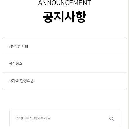
성가대찬양
주보보기
ANNOUNCEMENT
예배시간
GRACE CHOIR
안내
은혜선교
그레이스 라이프
공지사항
찬양과경배
SERVICE
INFO
교육부
교회행사
PRAISE & WORSHIP
연락처
특별찬양
행정안내
오시는 길
SPECIAL PRAISE
CONTACT
강단 꽃 헌화
영상광고
온라인
GMI NEWS
헌금
성전청소
OFFERING
은혜선교
MISSION
새가족 환영의밤
은혜스토리
GRACE STORY
은혜로새롭게
GRACE TESTIMONY