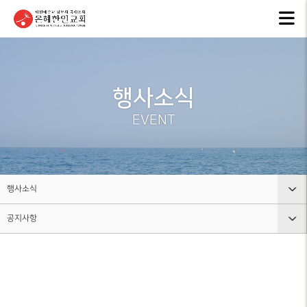
교회안내
인터넷방송
행
GKCTV
EVEN
ABOUT GMI
전체영상
공지
행사소식
환영인사
ANNO
GREETINGS
ALL VIDEO
EVENT
은혜
담임목사
주일말씀
NEW
SENIOR
SUNDAY WORSHIP
PASTOR
주보
주일예배
BULL
교회 비전
행사소식
LIVE WORSHIP
VISION
그레
공지사항
교회안내
금요, 부흥집회
라이
교회 연혁
SPECIAL WORSHIP
GRACE
HISTORY
인터넷방송
공지사항
일천번제특별새벽기도회
교회
섬기는분
행사소식
은혜소식
CALE
안내
THOUSAND PRAYER
STAFF
조직사역