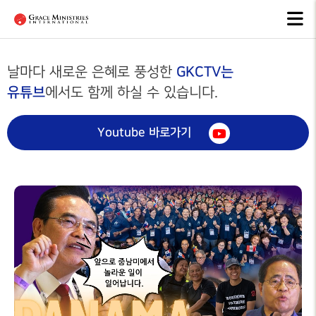
은혜선교
선교소식
선교사
OUR
NEWS
MISSIONARIES
MISSION
GKCTV는
날마다 새로운 은혜로 풍성한
유튜브
에서도 함께 하실 수 있습니다.
선교소식
전체영상
선교역사
MISSION
ALL VIDEO
NEWS
MISSION
HISTORY
Youtube 바로가기
아시아
선교소식지
ASIA
선교현황
MISSION
NEWSLETTERS
MISSION
아프리카
STATUS
AFRICA
선교일정안내
선교방법
MISSION
중남미
SCHEDULE
MISSION
METHOD
LATIN
AMERICA
CIS, 중앙
아시아,
러시아