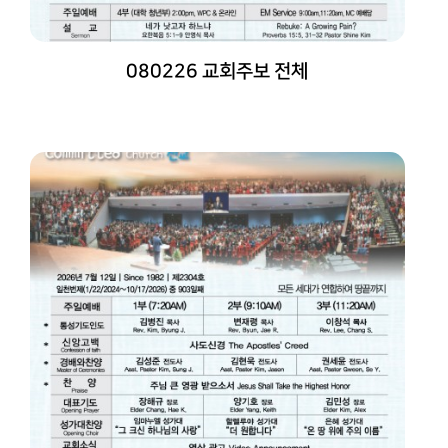
080226 교회주보 전체