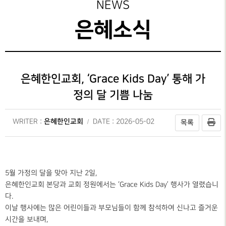
성가대찬양
주보보기
NEWS
예배시간
GRACE CHOIR
안내
은혜선교
그레이스 라이프
은혜소식
찬양과경배
SERVICE
INFO
교육부
교회행사
PRAISE & WORSHIP
연락처
특별찬양
행정안내
오시는 길
SPECIAL PRAISE
은혜한인교회, ‘Grace Kids Day’ 통해 가
CONTACT
정의 달 기쁨 나눔
영상광고
온라인
GMI NEWS
헌금
OFFERING
은혜한인교회
WRITER :
DATE : 2026-05-02
목록
은혜선교
MISSION
은혜스토리
GRACE STORY
5월 가정의 달을 맞아 지난 2일,
은혜한인교회 본당과 교회 정원에서는 ‘Grace Kids Day’ 행사가 열렸습니
은혜로새롭게
다.
GRACE TESTIMONY
이날 행사에는 많은 어린이들과 부모님들이 함께 참석하여 신나고 즐거운
시간을 보내며,