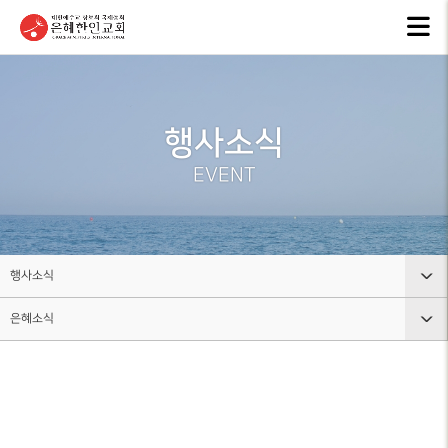
교회안내
인터넷방송
행
GKCTV
EVEN
ABOUT GMI
전체영상
공지
행사소식
환영인사
ANNO
GREETINGS
ALL VIDEO
EVENT
은혜
담임목사
주일말씀
NEW
SENIOR
SUNDAY WORSHIP
PASTOR
주보
주일예배
BULL
교회 비전
행사소식
LIVE WORSHIP
VISION
그레
은혜소식
교회안내
금요, 부흥집회
라이
교회 연혁
SPECIAL WORSHIP
GRACE
HISTORY
인터넷방송
공지사항
일천번제특별새벽기도회
교회
섬기는분
행사소식
은혜소식
CALE
안내
THOUSAND PRAYER
STAFF
조직사역