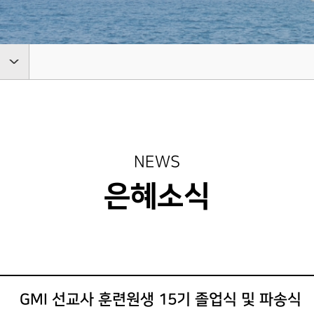
MISSION N
새가족 등록안내
예배시간 안내
성가대찬양
중보기도
LETTER
BASEBALL FIELD APPRO
SERVICE INFO
GRACE CHOIR
INTERCESSO
NEW FAMILY
선교일정
연락처 오시는 길
찬양과경배
중보기도
지저스 라
MISSION S
CONTACT
PRAISE & WORSHIP
GRACE ENCOUNTER
JESUS' LIGH
INTERCESSORY
PLAYER
ABOUT INTERCESSORY
선교사
온라인 헌금
특별찬양
은혜상담
MISSIONAR
지저스 라이트
OFFERING
SPECIAL PRAISE
COUNSELING
DISCIPLESHIP TRAINING
JESUS' LIGHT
INTERCESSORY GALLER
단기선교
영상광고
예배통역
MISSION TR
은혜상담국
GMI NEWS
TRANSLATE 
NEWS
BASE FIELD APPROACH
COUNSELING
선교보고
INTERCESSORY PLAYER
MINISTRY
은혜선교
대학 청년
은혜소식
MISSION R
MISSION
COLLEGE & 
예배통역부
BASE FIELD APPROACH
선교대회
TRANSLATE
은혜스토리
청지기
MINISTRY
MISSION
GRACE STORY
STEWARDS
CONFEREN
대학 청년부
은혜로새롭게
GTD
COLLEGE & YOUNG
GRACE TESTIMONY
GRACE TRES
ADULT
GMI 선교사 훈련원생 15기 졸업식 및 파송식
청지기