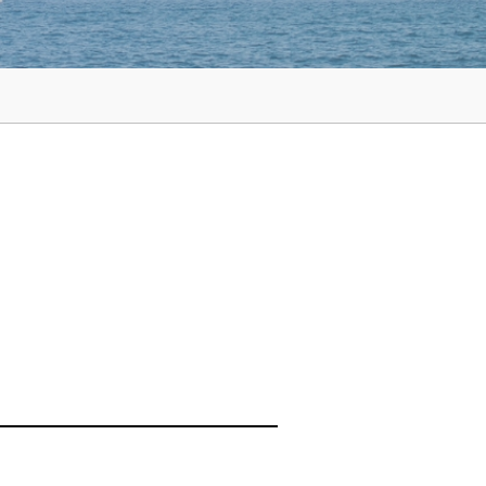
안내
그레이스 인카운터
EWS
중보기도 소개
선교소식지
교육부 갤러리
교회 정관
STETEMENT OF
EDUCATION
GRACE ENCOUNTER
ACH CLASS REGISTER
ABOUT INTERCESSORY
RY PLAYER
MISSION NEWS LETTER
EDUCATION GALLARY
STETEMENT OF FAITH AND 
FAITH AND BY LAW
ONLINE SERVICE
일대일 제자양육
안내
중보기도 갤러리
이트
선교일정안내
행정서비스 안내
행정서비스 안내
DISCIPLESHIP TRAINING
교육부 갤러리
CHEDULE
INTERCESSORY GALLERY
T
MISSION SCHEDULE
ADMIN SERVICE INFO
EDUCATION
ADMIN SERVICE
은사발견 세미나
GALLARY
INFO
중보기도 제목
아시아
국
선교사
BASE FIELD APPROACH
IES
INTERCESSORY PLAYER
ASIA
 MINISTRY
MISSIONARIES
ASIA
부목자 세미나
Y
아프리카
BASE FIELD APPROACH
부
단기선교
IP
AFRICA
MINISTRY
MISSION TRIP
AFRICA
중남미
부
선교보고
LATIN AMERICA
EPORT
YOUNG ADULT
MISSION REPORT
LATIN AMERICA
CIS, 중앙 아시아, 러시아
선교대회
RUSSIA
MISSION CONFERENCE
CE
유럽
RUSSIA
EUROPE
 DIAS
EUROPE