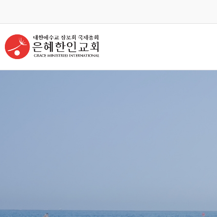
교회안내
인터넷방송
GKCTV
ABOUT GMI
전체영상
환영인사
GREETINGS
ALL VIDEO
담임목사
주일말씀
SENIOR PASTOR
SUNDAY WORSHIP
주일예배
교회 비전
VISION
LIVE WORSHIP
교회 연혁
금요, 부흥집회
HISTORY
SPECIAL WORSHIP
섬기는분 안내
일천번제특별새벽기도회
STAFF
THOUSAND PRAYER