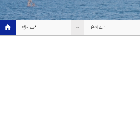
예배시간 안내
성가대찬양
SERVICE INFO
GRACE CHOIR
찬양과경배
연락처 오시는
길
PRAISE & WORSHIP
행사소식
은혜소식
CONTACT
특별찬양
교회안내
공지사항
온라인 헌금
SPECIAL PRAISE
OFFERING
영상광고
인터넷방송
은혜소식
GMI NEWS
행사소식
주보보기
은혜선교
MISSION
조직사역
그레이스 라이프
은혜스토리
GRACE STORY
은혜선교
교회행사
은혜로새롭게
GRACE TESTIMONY
교육부
행정안내