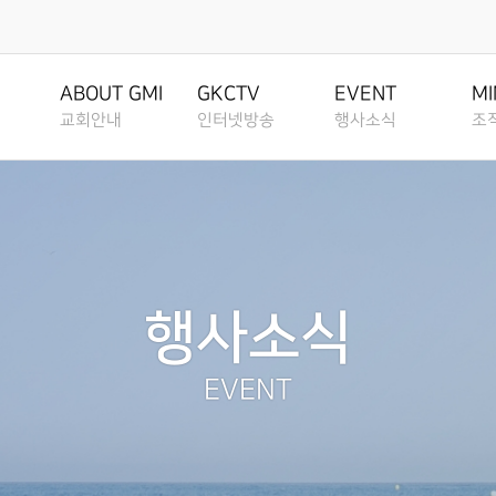
행사소식
조직사역
은혜선
EVENT
MINISTRY
MISSION
ABOUT GMI
GKCTV
EVENT
MI
교회안내
인터넷방송
행사소식
조
공지사항
교회조직도
은혜선교
ANNOUNCEMENT
CHURCH
MISSION
환영인사
전체영상
공지사항
교회조직
ORGANIZATION
CHART
GREETINGS
ALL VIDEO
ANNOUNCEMENT
CHURCH ORG
은혜소식
선교역사
NEWS
MISSION H
그룹, 가정교회란
담임목사
주일말씀
은혜소식
그룹, 가
주보보기
SENIOR PASTOR
SUNDAY WORSHIP
NEWS
GROUP HOUS
GROUP HOUSE
선교현황
CHURCH
BULLETIN
MISSION S
행사소식
교회 비전
주일예배
주보보기
가정교회
가정교회지원
VISION
LIVE WORSHIP
BULLETIN
HOUSE CHUR
그레이스 라이프
선교방법
HOUSE CHURCH
GRACE LIFE
MISSION M
RESOURCES
EVENT
교회 연혁
금요, 부흥집회
그레이스 라이프
성도양육 
HISTORY
SPECIAL WORSHIP
GRACE LIFE
BASEBALL F
교회행사
선교소식
성도양육 소개
CALENDAR
MISSION N
섬기는분 안내
일천번제특별새벽기도회
교회행사
새가족 등
BASEBALL FIELD
BASEBALL FIELD APPR
APPROACH
STAFF
THOUSAND PRAYER
CALENDAR
NEW FAMILY
선교소식