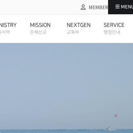
MEMBER
MEN
교
교육부
행정안내
NEXTGEN
SERVICE
NISTRY
MISSION
NEXTGEN
SERVICE
직사역
은혜선교
교육부
행정안내
교육부
행정안내
EDUCATION
ADMIN SERVICE
도
은혜선교
교육부
행정안내
ANIZATION CHART
MISSION
EDUCATION
ADMIN SERVICE
교육부 소개
그레이스워크
ISTORY
ABOUT
GRACEWORK
정교회란
선교역사
교육부 소개
그레이스워크
EDUCATION
E CHURCH
MISSION HISTORY
ABOUT EDUCATION
GRACEWORK
방예약안내
교육부 사역계획
TATUS
BOOKING ROOM
지원
선교현황
교육부 사역계획
방예약안내
EDUCATION PLAN
CH RESOURCES
MISSION STATUS
EDUCATION PLAN
BOOKING ROOM
교회 헌장 & 신조
교육부 선교일정
ETHOD
STATEMENT
성도양육 소개
소개
선교방법
교육부 선교일정
교회 헌장 & 신조
EDUCATION
BASEBALL FIELD APPROACH
IELD APPROACH
MISSION METHOD
EDUCATION MISSION SCHEDULE
STATEMENT
MISSION
교회 내규
SCHEDULE
EWS
성도양육 과정등록
REGULATION
록안내
선교소식
교육부 영상예배 안내
교회 내규
OACH
BASEBALL FIELD APPROACH CLASS REGISTER
MISSION NEWS
EDUCATION ONLINE SERVICE
REGULATION
교육부 영상예배
지
교회 정관