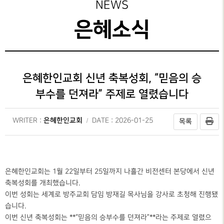
성가대찬양
주보보기
NEWS
예배시간
GRACE CHOIR
안내
은혜선교
그레이스 라이프
은혜소식
찬양과경배
SERVICE
INFO
교육부
교회행사
PRAISE & WORSHIP
연락처
특별찬양
행정안내
오시는 길
SPECIAL PRAISE
은혜한인교회 신년 축복성회, “믿음의 승
CONTACT
부수를 던져라” 주제로 열렸습니다
영상광고
온라인
GMI NEWS
헌금
OFFERING
은혜한인교회
WRITER :
DATE : 2026-01-25
목록
은혜선교
MISSION
은혜스토리
GRACE STORY
은혜한인교회는 1월 22일부터 25일까지 나흘간 비전센터 본당에서 신년
축복성회를 개최했습니다.
은혜로새롭게
이번 성회는 세계로 방주교회 담임 방재길 목사님을 강사로 초청해 진행됐
GRACE TESTIMONY
습니다.
이번 신년 축복성회는 **“믿음의 승부수를 던져라”**라는 주제로 열렸으