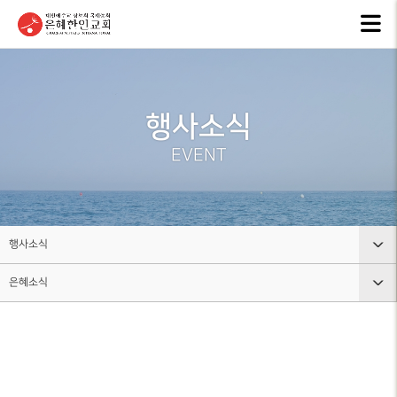
교회안내
인터넷방송
행
GKCTV
EVEN
ABOUT GMI
전체영상
공지
행사소식
환영인사
ANNO
GREETINGS
ALL VIDEO
EVENT
은혜
담임목사
주일말씀
NEW
SENIOR
SUNDAY WORSHIP
PASTOR
주보
주일예배
BULL
교회 비전
행사소식
LIVE WORSHIP
VISION
그레
은혜소식
교회안내
금요, 부흥집회
라이
교회 연혁
SPECIAL WORSHIP
GRACE
HISTORY
인터넷방송
공지사항
일천번제특별새벽기도회
교회
섬기는분
행사소식
은혜소식
CALE
안내
THOUSAND PRAYER
STAFF
조직사역