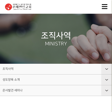
교회안내
인터넷방송
행
GKCTV
EVEN
ABOUT GMI
전체영상
공지
조직사역
환영인사
ANNO
GREETINGS
ALL VIDEO
MINISTRY
은혜
담임목사
주일말씀
NEW
SENIOR
SUNDAY WORSHIP
PASTOR
주보
주일예배
BULL
교회 비전
조직사역
LIVE WORSHIP
VISION
그레
성도양육 소개
교회안내
금요, 부흥집회
라이
교회 연혁
SPECIAL WORSHIP
GRACE
HISTORY
은사발견 세미나
인터넷방송
교회조직도
일천번제특별새벽기도회
교회
섬기는분
행사소식
그룹, 가정교회란
CALE
성도양육 소개
안내
THOUSAND PRAYER
STAFF
조직사역