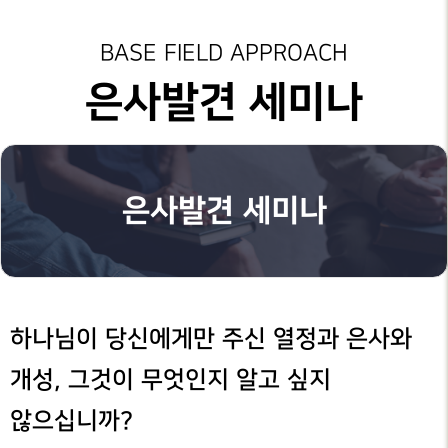
성가대찬양
가정교회지원
성도양육 과정등록
예배시간
GRACE CHOIR
안내
은혜선교
성도양육 소개
그레이스 인카운터
BASE FIELD APPROACH
찬양과경배
SERVICE
INFO
교육부
새가족 등록안내
일대일 제자양육
은사발견 세미나
PRAISE & WORSHIP
연락처
특별찬양
행정안내
중보기도
은사발견 세미나
오시는 길
SPECIAL PRAISE
CONTACT
지저스 라이트
부목자 세미나
영상광고
온라인
은사발견 세미나
GMI NEWS
은혜상담국
헌금
OFFERING
은혜선교
예배통역부
MISSION
대학 청년부
은혜스토리
GRACE STORY
하나님이 당신에게만 주신 열정과 은사와
청지기
은혜로새롭게
개성, 그것이 무엇인지 알고 싶지
GTD
GRACE TESTIMONY
않으십니까?