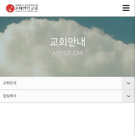
교회안내
인터넷방송
행
GKCTV
EVEN
ABOUT GMI
교회안내
전체영상
공지
환영인사
ANNO
GREETINGS
ALL VIDEO
ABOUT GMI
은혜
담임목사
주일말씀
NEW
SENIOR
SUNDAY WORSHIP
PASTOR
주보
주일예배
BULL
교회 비전
교회안내
LIVE WORSHIP
VISION
그레
담임목사
교회안내
금요, 부흥집회
라이
교회 연혁
SPECIAL WORSHIP
GRACE
HISTORY
인터넷방송
환영인사
일천번제특별새벽기도회
교회
섬기는분
행사소식
담임목사
CALE
안내
THOUSAND PRAYER
STAFF
조직사역