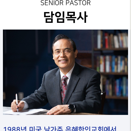
성가대찬양
교회 비전
SENIOR PASTOR
예배시간
GRACE CHOIR
안내
은혜선교
교회 연혁
담임목사
찬양과경배
SERVICE
INFO
교육부
섬기는분 안내
PRAISE & WORSHIP
연락처
특별찬양
행정안내
예배시간 안내
오시는 길
SPECIAL PRAISE
CONTACT
연락처 오시는 길
영상광고
온라인
GMI NEWS
온라인 헌금
헌금
OFFERING
은혜선교
MISSION
은혜스토리
GRACE STORY
은혜로새롭게
GRACE TESTIMONY
1988년 미국 남가주 은혜한인교회에서