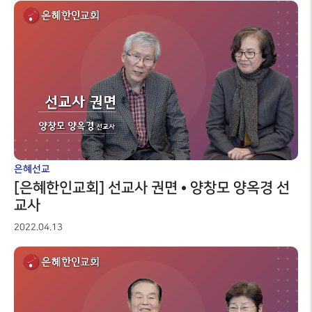
은혜선교
[은혜한인교회] 선교사 권면 • 양창모 양옥경 선
교사
2022.04.13