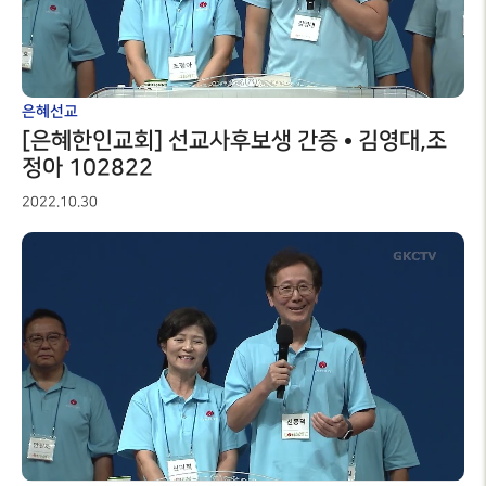
은혜선교
[은혜한인교회] 선교사후보생 간증 • 김영대,조
정아 102822
2022.10.30