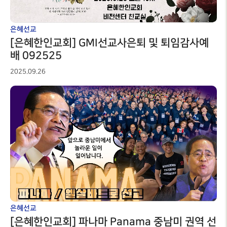
성가대찬양
예배시간
GRACE CHOIR
안내
은혜선교
찬양과경배
SERVICE
INFO
[은혜한인교회] GMI선교사은퇴 및 퇴임감사예
PRAISE & WORSHIP
배 092525
연락처
특별찬양
오시는 길
2025.09.26
SPECIAL PRAISE
CONTACT
영상광고
온라인
GMI NEWS
헌금
OFFERING
은혜선교
MISSION
은혜스토리
GRACE STORY
은혜로새롭게
GRACE TESTIMONY
은혜선교
[은혜한인교회] 파나마 Panama 중남미 권역 선