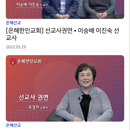
은혜선교
[은혜한인교회] 선교사권면 • 이승배 이진숙 선
교사
2022.05.29
은혜선교