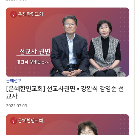
은혜선교
[은혜한인교회] 선교사권면 • 강완식 강영순 선
교사
2022.07.03