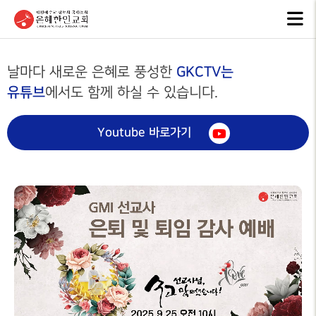
교회안내
인터넷방송
행
GKCTV
EVEN
ABOUT GMI
GKCTV는
날마다 새로운 은혜로 풍성한
유튜브
에서도 함께 하실 수 있습니다.
전체영상
공지
환영인사
ANNO
GREETINGS
ALL VIDEO
Youtube 바로가기
은혜
담임목사
주일말씀
NEW
SENIOR
SUNDAY WORSHIP
PASTOR
주보
주일예배
BULL
교회 비전
LIVE WORSHIP
VISION
그레
금요, 부흥집회
라이
교회 연혁
SPECIAL WORSHIP
GRACE
HISTORY
일천번제특별새벽기도회
교회
섬기는분
CALE
안내
THOUSAND PRAYER
STAFF