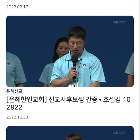
2023.03.17
은혜선교
[은혜한인교회] 선교사후보생 간증 • 조셉김 10
2822
2022.10.30