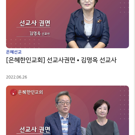
은혜선교
[은혜한인교회] 선교사권면 • 김명옥 선교사
2022.06.26