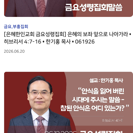
금요,부흥집회
[은혜한인교회 금요성령집회] 은혜의 보좌 앞으로 나아가라 •
히브리서 4:7-16 • 한기홍 목사 • 061926
2026.06.20