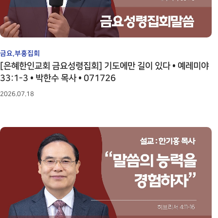
금요,부흥집회
[은혜한인교회 금요성령집회] 기도에만 길이 있다 • 예레미야
33:1-3 • 박한수 목사 • 071726
2026.07.18