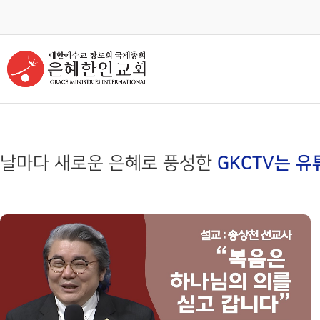
교회안내
인터넷방송
GKCTV
ABOUT GMI
전체영상
환영인사
GREETINGS
ALL VIDEO
담임목사
주일말씀
SENIOR PASTOR
SUNDAY WORSHIP
날마다 새로운 은혜로 풍성한
GKCTV는 유
주일예배
교회 비전
VISION
LIVE WORSHIP
교회 연혁
금요, 부흥집회
HISTORY
SPECIAL WORSHIP
섬기는분 안내
일천번제특별새벽기도회
STAFF
THOUSAND PRAYER