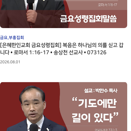
예배시간 안내
성가대찬양
SERVICE INFO
GRACE CHOIR
찬양과경배
연락처 오시는
길
PRAISE & WORSHIP
CONTACT
특별찬양
금요,부흥집회
온라인 헌금
SPECIAL PRAISE
[은혜한인교회 금요성령집회] 복음은 하나님의 의를 싣고 갑
OFFERING
니다 • 로마서 1:16-17 • 송상천 선교사 • 073126
영상광고
GMI NEWS
2026.08.01
은혜선교
MISSION
은혜스토리
GRACE STORY
은혜로새롭게
GRACE TESTIMONY