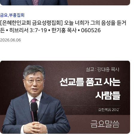
금요,부흥집회
[은혜한인교회 금요성령집회] 오늘 너희가 그의 음성을 듣거
든 • 히브리서 3:7-19 • 한기홍 목사 • 060526
2026.06.06