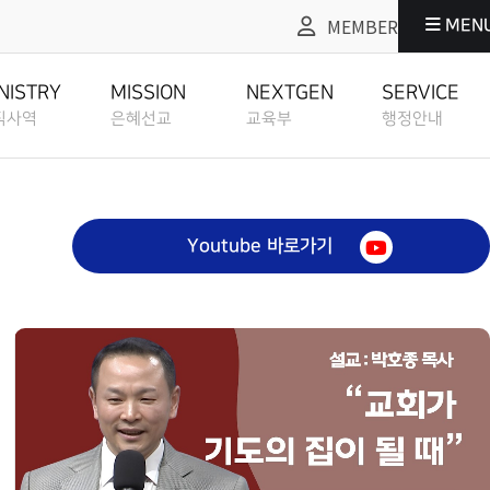
MEMBER
MEN
교
교육부
행정안내
NEXTGEN
SERVICE
NISTRY
MISSION
NEXTGEN
SERVICE
직사역
은혜선교
교육부
행정안내
교육부
행정안내
EDUCATION
ADMIN SERVICE
도
은혜선교
교육부
행정안내
ANIZATION CHART
MISSION
EDUCATION
ADMIN SERVICE
교육부 소개
그레이스워크
ISTORY
ABOUT
GRACEWORK
Youtube 바로가기
정교회란
선교역사
교육부 소개
그레이스워크
EDUCATION
E CHURCH
MISSION HISTORY
ABOUT EDUCATION
GRACEWORK
방예약안내
교육부 사역계획
TATUS
BOOKING ROOM
지원
선교현황
교육부 사역계획
방예약안내
EDUCATION PLAN
CH RESOURCES
MISSION STATUS
EDUCATION PLAN
BOOKING ROOM
교회 헌장 & 신조
교육부 선교일정
ETHOD
STATEMENT
성도양육 소개
소개
선교방법
교육부 선교일정
교회 헌장 & 신조
EDUCATION
BASEBALL FIELD APPROACH
IELD APPROACH
MISSION METHOD
EDUCATION MISSION SCHEDULE
STATEMENT
MISSION
교회 내규
SCHEDULE
EWS
성도양육 과정등록
REGULATION
록안내
선교소식
교육부 영상예배 안내
교회 내규
OACH
BASEBALL FIELD APPROACH CLASS REGISTER
MISSION NEWS
EDUCATION ONLINE SERVICE
REGULATION
교육부 영상예배
지
교회 정관