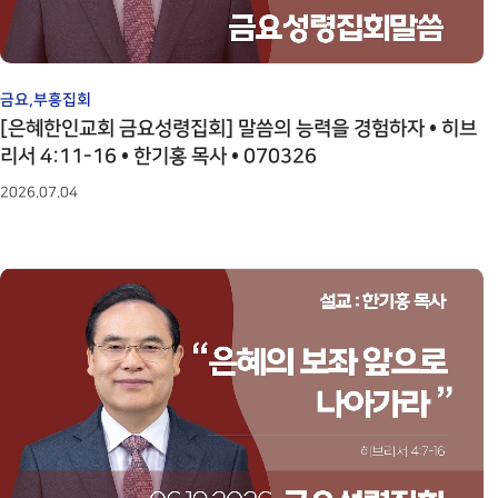
금요,부흥집회
[은혜한인교회 금요성령집회] 말씀의 능력을 경험하자 • 히브
리서 4:11-16 • 한기홍 목사 • 070326
2026.07.04