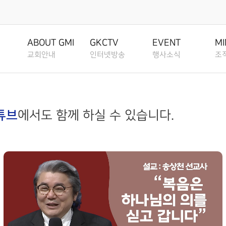
행사소식
조직사역
은혜선
EVENT
MINISTRY
MISSION
ABOUT GMI
GKCTV
EVENT
MI
교회안내
인터넷방송
행사소식
조
공지사항
교회조직도
은혜선교
ANNOUNCEMENT
CHURCH
MISSION
환영인사
전체영상
공지사항
교회조직
ORGANIZATION
CHART
GREETINGS
ALL VIDEO
ANNOUNCEMENT
CHURCH ORG
은혜소식
선교역사
NEWS
MISSION H
튜브
에서도 함께 하실 수 있습니다.
그룹, 가정교회란
담임목사
주일말씀
은혜소식
그룹, 가
주보보기
SENIOR PASTOR
SUNDAY WORSHIP
NEWS
GROUP HOUS
GROUP HOUSE
선교현황
CHURCH
BULLETIN
MISSION S
교회 비전
주일예배
주보보기
가정교회
가정교회지원
VISION
LIVE WORSHIP
BULLETIN
HOUSE CHUR
그레이스 라이프
선교방법
HOUSE CHURCH
GRACE LIFE
MISSION M
RESOURCES
교회 연혁
금요, 부흥집회
그레이스 라이프
성도양육 
HISTORY
SPECIAL WORSHIP
GRACE LIFE
BASEBALL F
교회행사
선교소식
성도양육 소개
CALENDAR
MISSION N
섬기는분 안내
일천번제특별새벽기도회
교회행사
새가족 등
BASEBALL FIELD
BASEBALL FIELD APPR
APPROACH
STAFF
THOUSAND PRAYER
CALENDAR
NEW FAMILY
선교소식