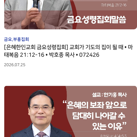
안내
그레이스 인카운터
EWS
중보기도 소개
선교소식지
교육부 갤러리
교회 정관
STETEMENT OF
EDUCATION
GRACE ENCOUNTER
ACH CLASS REGISTER
ABOUT INTERCESSORY
RY PLAYER
MISSION NEWS LETTER
EDUCATION GALLARY
STETEMENT OF FAITH AND 
FAITH AND BY LAW
ONLINE SERVICE
일대일 제자양육
안내
중보기도 갤러리
이트
선교일정안내
행정서비스 안내
행정서비스 안내
DISCIPLESHIP TRAINING
교육부 갤러리
CHEDULE
INTERCESSORY GALLERY
T
MISSION SCHEDULE
ADMIN SERVICE INFO
EDUCATION
ADMIN SERVICE
은사발견 세미나
GALLARY
INFO
중보기도 제목
금요,부흥집회
아시아
국
선교사
BASE FIELD APPROACH
IES
INTERCESSORY PLAYER
[은혜한인교회 금요성령집회] 교회가 기도의 집이 될 때 • 마
ASIA
 MINISTRY
MISSIONARIES
ASIA
부목자 세미나
태복음 21:12-16 • 박호종 목사 • 072426
Y
아프리카
BASE FIELD APPROACH
부
단기선교
IP
AFRICA
2026.07.25
MINISTRY
MISSION TRIP
AFRICA
중남미
부
선교보고
LATIN AMERICA
EPORT
YOUNG ADULT
MISSION REPORT
LATIN AMERICA
CIS, 중앙 아시아, 러시아
선교대회
RUSSIA
MISSION CONFERENCE
CE
유럽
RUSSIA
EUROPE
 DIAS
EUROPE