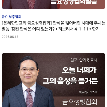
금요,부흥집회
[은혜한인교회 금요성령집회] 안식을 잃어버린 시대에 주시는
말씀-참된 안식은 어디 있는가? • 히브리서 4:1-11 • 한기홍
목사 • 061226
2026.06.13