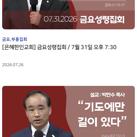
MISSION N
새가족 등록안내
예배시간 안내
성가대찬양
중보기도
LETTER
BASEBALL FIELD APPRO
SERVICE INFO
GRACE CHOIR
INTERCESSO
NEW FAMILY
선교일정
연락처 오시는 길
찬양과경배
중보기도
지저스 라
MISSION S
CONTACT
PRAISE & WORSHIP
GRACE ENCOUNTER
JESUS' LIGH
INTERCESSORY
PLAYER
ABOUT INTERCESSORY
선교사
금요,부흥집회
온라인 헌금
특별찬양
은혜상담
MISSIONAR
[은혜한인교회] 금요성령집회 / 7월 31일 오후 7:30
지저스 라이트
OFFERING
SPECIAL PRAISE
COUNSELING
DISCIPLESHIP TRAINING
JESUS' LIGHT
INTERCESSORY GALLER
단기선교
영상광고
예배통역
MISSION TR
2026.07.26
은혜상담국
GMI NEWS
TRANSLATE 
BASE FIELD APPROACH
COUNSELING
선교보고
INTERCESSORY PLAYER
MINISTRY
은혜선교
대학 청년
MISSION R
MISSION
COLLEGE & 
예배통역부
BASE FIELD APPROACH
선교대회
TRANSLATE
은혜스토리
청지기
MINISTRY
MISSION
GRACE STORY
STEWARDS
CONFEREN
대학 청년부
은혜로새롭게
GTD
COLLEGE & YOUNG
GRACE TESTIMONY
GRACE TRES
ADULT
청지기