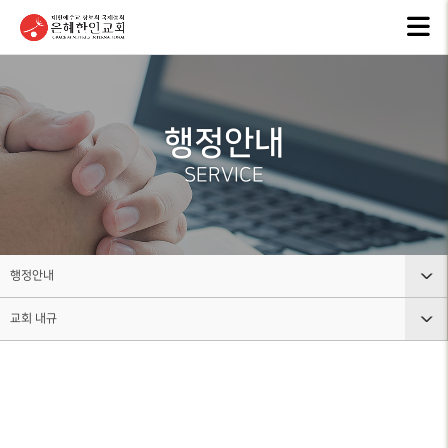
교회안내
인터넷방송
행
GKCTV
EVEN
ABOUT GMI
전체영상
공지
행정안내
환영인사
ANNO
GREETINGS
ALL VIDEO
SERVICE
은혜
담임목사
주일말씀
NEW
SENIOR
SUNDAY WORSHIP
PASTOR
주보
주일예배
BULL
교회 비전
행정안내
LIVE WORSHIP
VISION
그레
교회 내규
교회안내
금요, 부흥집회
라이
교회 연혁
SPECIAL WORSHIP
GRACE
HISTORY
인터넷방송
행정안내
일천번제특별새벽기도회
교회
섬기는분
행사소식
그레이스워크
CALE
안내
THOUSAND PRAYER
STAFF
조직사역