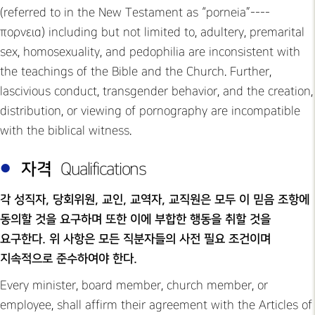
(referred to in the New Testament as “porneia”-­‐-­‐
πορνεια) including but not limited to, adultery, premarital
sex, homosexuality, and pedophilia are inconsistent with
the teachings of the Bible and the Church. Further,
lascivious conduct, transgender behavior, and the creation,
distribution, or viewing of pornography are incompatible
with the biblical witness.
자격
Qualifications
각 성직자, 당회위원, 교인, 교역자, 교직원은 모두 이 믿음 조항에
동의할 것을 요구하며 또한 이에 부합한 행동을 취할 것을
요구한다. 위 사항은 모든 직분자들의 사전 필요 조건이며
지속적으로 준수하여야 한다.
Every minister, board member, church member, or
employee, shall affirm their agreement with the Articles of