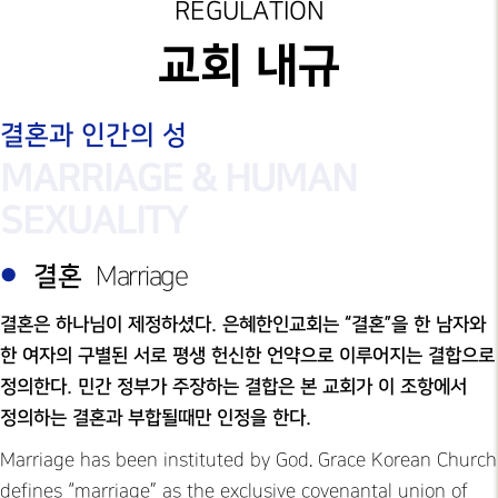
성가대찬양
방예약안내
REGULATION
예배시간
GRACE CHOIR
안내
은혜선교
교회 헌장 & 신조
교회 내규
찬양과경배
SERVICE
INFO
교육부
교회 내규
PRAISE & WORSHIP
연락처
결혼과 인간의 성
특별찬양
행정안내
교회 정관
오시는 길
MARRIAGE & HUMAN
SPECIAL PRAISE
CONTACT
행정서비스 안내
영상광고
SEXUALITY
온라인
GMI NEWS
헌금
OFFERING
결혼
Marriage
은혜선교
MISSION
결혼은 하나님이 제정하셨다. 은혜한인교회는 “결혼”을 한 남자와
은혜스토리
한 여자의 구별된 서로 평생 헌신한 언약으로 이루어지는 결합으로
GRACE STORY
정의한다. 민간 정부가 주장하는 결합은 본 교회가 이 조항에서
은혜로새롭게
정의하는 결혼과 부합될때만 인정을 한다.
GRACE TESTIMONY
Marriage has been instituted by God. Grace Korean Church
defines “marriage” as the exclusive covenantal union of