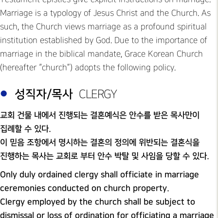
Marriage is a typology of Jesus Christ and the Church. As
such, the Church views marriage as a profound spiritual
institution established by God. Due to the importance of
marriage in the biblical mandate, Grace Korean Church
(hereafter “church”) adopts the following policy.
성직자/목사
CLERGY
교회 건물 내에서 진행되는 결혼예식은 안수를 받은 목사만이
집례할 수 있다.
이 믿음 조항에서 명시하는 결혼의 정의에 위반되는 결혼식을
진행하는 목사는 교회로 부터 안수 박탈 및 사임을 당할 수 있다.
Only duly ordained clergy shall officiate in marriage
ceremonies conducted on church property.
Clergy employed by the church shall be subject to
dismissal or loss of ordination for officiating a marriage