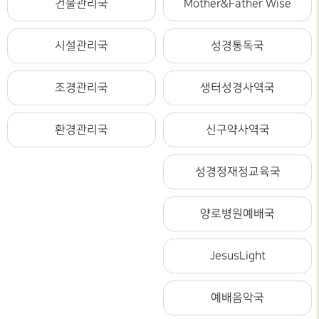
건물관리국
Mother&Father Wise
시설관리국
성경통독국
조경관리국
생터성경사역국
환경관리국
신구약사역국
성경정재정교육국
양로병원예배국
JesusLight
예배음악국