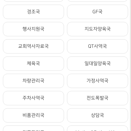
경조국
GF국
행사지원국
지도자양육국
교회역사자료국
QT사역국
체육국
일대일양육국
차량관리국
가정사역국
주차사역국
전도폭발국
비품관리국
상담국