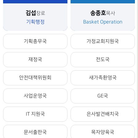
김섭
송종호
장로
목사
기획행정
Basket Operation
기획총무국
가정교회지원국
재정국
전도국
안전대책위원회
새가족환영국
사업운영국
GE국
IT 지원국
은사발견배치국
문서출판국
목자양육국