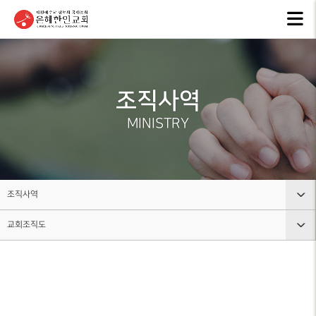
교회안내
인터넷방송
행
GKCTV
EVEN
ABOUT GMI
전체영상
공지
조직사역
환영인사
ANNO
GREETINGS
ALL VIDEO
MINISTRY
은혜
담임목사
주일말씀
NEW
SENIOR
SUNDAY WORSHIP
PASTOR
주보
주일예배
BULL
교회 비전
조직사역
LIVE WORSHIP
VISION
그레
교회조직도
교회안내
금요, 부흥집회
라이
교회 연혁
SPECIAL WORSHIP
GRACE
HISTORY
인터넷방송
교회조직도
일천번제특별새벽기도회
교회
섬기는분
행사소식
그룹, 가정교회란
CALE
안내
THOUSAND PRAYER
STAFF
조직사역