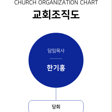
성가대찬양
가정교회지원
CHURCH ORGANIZATION CHART
예배시간
GRACE CHOIR
안내
은혜선교
성도양육 소개
교회조직도
찬양과경배
SERVICE
INFO
교육부
새가족 등록안내
PRAISE & WORSHIP
연락처
특별찬양
행정안내
중보기도
오시는 길
SPECIAL PRAISE
CONTACT
지저스 라이트
영상광고
온라인
담임목사
GMI NEWS
은혜상담국
헌금
OFFERING
은혜선교
예배통역부
한기홍
MISSION
대학 청년부
은혜스토리
GRACE STORY
청지기
은혜로새롭게
GTD
GRACE TESTIMONY
당회