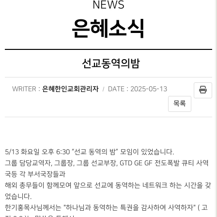
성가대찬양
주보보기
NEWS
예배시간
GRACE CHOIR
안내
은혜선교
그레이스 라이프
은혜소식
찬양과경배
SERVICE
INFO
교육부
교회행사
PRAISE & WORSHIP
연락처
특별찬양
행정안내
선교동역의밤
오시는 길
SPECIAL PRAISE
CONTACT
은혜한인교회관리자
WRITER :
영상광고
DATE : 2025-05-13
온라인
GMI NEWS
목록
헌금
OFFERING
은혜선교
MISSION
은혜스토리
5/13 화요일 오후 6:30 “선교 동역의 밤” 모임이 있었습니다.
GRACE STORY
그룹 담당교역자, 그룹장, 그룹 선교부장, GTD GE GF 전도폭발 큐티 사역
국등 각 부서국장들과
은혜로새롭게
해외 총무들이 함께모여 앞으로 선교에 동역하는 네트워크 하는 시간을 갖
GRACE TESTIMONY
었습니다.
한기홍목사님께서는 "하나님과 동역하는 특권을 감사하여 사역하자" ( 고