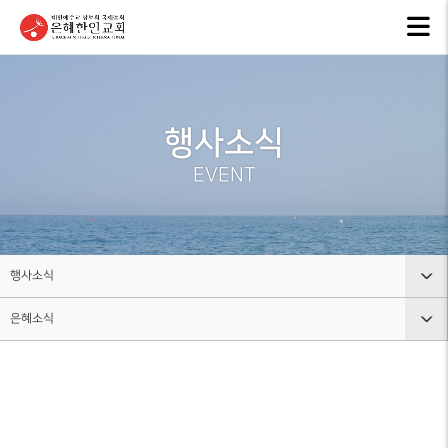
교회안내
인터넷방송
행
GKCTV
EVEN
ABOUT GMI
전체영상
공지
행사소식
환영인사
ANNO
GREETINGS
ALL VIDEO
EVENT
은혜
담임목사
주일말씀
NEW
SENIOR
SUNDAY WORSHIP
PASTOR
주보
주일예배
BULL
교회 비전
행사소식
LIVE WORSHIP
VISION
그레
은혜소식
교회안내
금요, 부흥집회
라이
교회 연혁
SPECIAL WORSHIP
GRACE
HISTORY
인터넷방송
공지사항
일천번제특별새벽기도회
교회
섬기는분
행사소식
은혜소식
CALE
안내
THOUSAND PRAYER
STAFF
조직사역